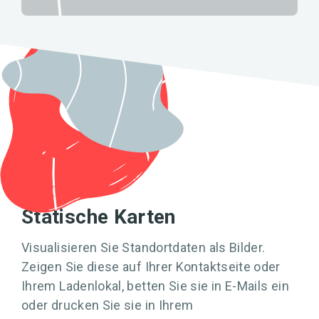
Straßen
Saubere, klare, schöne Kartenkacheln zur
Visualisierung von allem und jedem. Themen,
die Straßen, Grenzen und Beschriftungen
hervorheben.
Statische Karten
Dunkelheit
Visualisieren Sie Standortdaten als Bilder.
Von Grund auf so gestaltet, dass sie leicht zu
Zeigen Sie diese auf Ihrer Kontaktseite oder
erkennen ist. Bietet ein hervorragendes
Gleichgewicht aus Sichtbarkeit und Komfort.
Ihrem Ladenlokal, betten Sie sie in E-Mails ein
oder drucken Sie sie in Ihrem