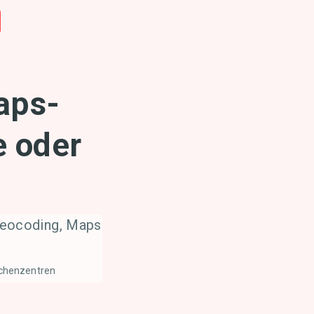
aps-
te
oder
Geocoding, Maps
chenzentren