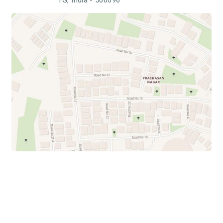
TG, India - 500096