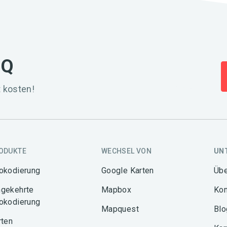
IQ
 kosten!
ODUKTE
WECHSEL VON
UN
okodierung
Google Karten
Übe
gekehrte
Mapbox
Kon
okodierung
Mapquest
Blo
rten