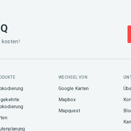
IQ
 kosten!
ODUKTE
WECHSEL VON
UN
okodierung
Google Karten
Übe
gekehrte
Mapbox
Kon
okodierung
Mapquest
Blo
rten
Kar
utenplanung